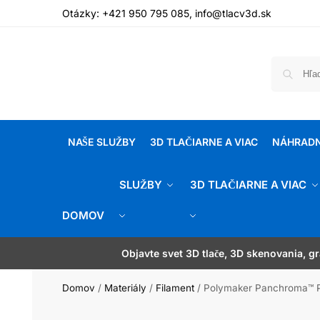
Otázky:
+421 950 795 085
,
info@tlacv3d.sk
NAŠE SLUŽBY
3D TLAČIARNE A VIAC
NÁHRADN
SLUŽBY
3D TLAČIARNE A VIAC
DOMOV
Potrebujete poradiť alebo ste nenašli sp
Objavte svet 3D tlače, 3D skenovania, g
Zľava 1 % pri platbe prevodom!
Domov
/
Materiály
/
Filament
/
Polymaker Panchroma™ PL