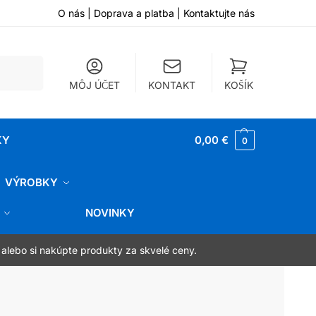
O nás
|
Doprava a platba
|
Kontaktujte nás
ľadávanie
MÔJ ÚČET
KONTAKT
KOŠÍK
KY
0,00
€
0
VÝROBKY
NOVINKY
 alebo si nakúpte produkty za skvelé ceny.
armo