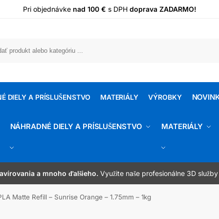
Pri objednávke
nad 100 €
s DPH
doprava ZADARMO!
Vyh
NOVIN
É DIELY A PRÍSLUŠENSTVO
MATERIÁLY
VÝROBKY
NÁHRADNÉ DIELY A PRÍSLUŠENSTVO
MATERIÁLY
rávny produkt?
ravírovania a mnoho ďalšieho.
od 1,99 €
nad 100 € s DPH
Využite naše profesionálne 3D služby
zad
A Matte Refill – Sunrise Orange – 1.75mm – 1kg