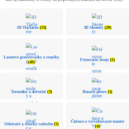
3D Tlačiarne
(55)
3D Skenery
(29)
Laserové gravírovačky a rezačky
Frézovacie stroje
(5)
(43)
Termolisy a sieťotlač
(3)
Rezacie plotre
(1)
Čistiace a vytvrdzovacie stanice
Odsávače a čističky vzduchu
(5)
(4)