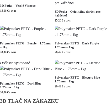
3D Fotka – Veselé Vianoce
15,26
€
s DPH
3D Fotka – Originálny darček pre
každého!
15,26
€
s DPH
Polymaker PETG – Purple – 1.75mm
Polymaker PETG – Dark Purple –
– 1kg
1.75mm – 1kg
20,49
€
20,49
€
s DPH
s DPH
Dočasne vypredané
Polymaker PETG – Electric Blue –
1.75mm – 1kg
Polymaker PETG – Dark Blue –
20,49
€
s DPH
1.75mm – 1kg
20,49
€
s DPH
3D TLAČ NA ZÁKAZKU