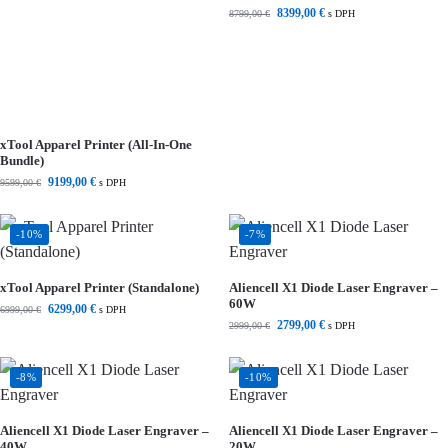
8399,00
€
8799,00
€
s DPH
xTool Apparel Printer (All-In-One
Bundle)
9199,00
€
9599,00
€
s DPH
-10%
-7%
xTool Apparel Printer (Standalone)
Aliencell X1 Diode Laser Engraver –
60W
6299,00
€
6999,00
€
s DPH
2799,00
€
2999,00
€
s DPH
-8%
-10%
Aliencell X1 Diode Laser Engraver –
Aliencell X1 Diode Laser Engraver –
40W
20W