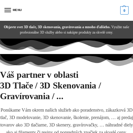
MENU
0
Objavte svet 3D tlače, 3D skenovania, gravírovania a mnoho ďalšieho.
Potrebujete poradiť alebo ste nenašli správny produkt?
Zľava 1 % pri platbe prevodom!
Doprava už
od 1,99 €
! Pri nákupe
nad 100 € s DPH
doručujeme úplne
zadarmo
.
Váš partner v oblasti
3D Tlače / 3D Skenovania /
Gravírovania / ...
Ponúkame Vám okrem našich služieb ako poradenstvo, zákazková 3D
tlač, 3D modelovanie, 3D skenovanie, školenie, prenájom, … aj predaj
tovarov ako 3D tlačiarne, 3D skenery, gravírovačky, … náhradné diely
ako aj filamenty či resiny od popredných značiek za skvelé ceny.