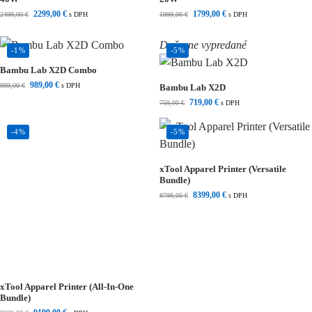
2299,00
€
1799,00
€
2499,00
€
s DPH
1999,00
€
s DPH
Dočasne vypredané
-1%
-5%
Bambu Lab X2D Combo
989,00
€
999,00
€
s DPH
Bambu Lab X2D
719,00
€
759,00
€
s DPH
-4%
-5%
xTool Apparel Printer (Versatile
Bundle)
8399,00
€
8799,00
€
s DPH
xTool Apparel Printer (All-In-One
Bundle)