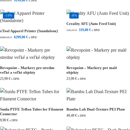
9199,00
€
9599,00
€
s DPH
-10%
-8%
Creality AFU (Auto Feed Unit)
119,00
€
129,15
€
s DPH
xTool Apparel Printer (Standalone)
6299,00
€
6999,00
€
s DPH
Revopoint – Markery pre stredne
Revopoint – Markery pre malé
veľké a veľké objekty
objekty
25,99
€
23,99
€
s DPH
s DPH
Sunlu PTFE Teflon Tubes for Filament
Bambu Lab Dual-Texture PEI Plate
Connector
49,49
€
s DPH
9,90
€
s DPH