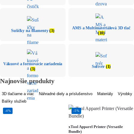
AMS a Multimateriálová 3D tlač
Sušičky na filamenty
(3)
(10)
Vákuové a formovacie zariadenia
Softvér
(1)
(3)
Najnovšie produkty
3D tlačiarne a viac
Náhradné diely a príslušenstvo
Materiály
Výrobky
Balíky služieb
-4%
-5%
xTool Apparel Printer (Versatile
Bundle)