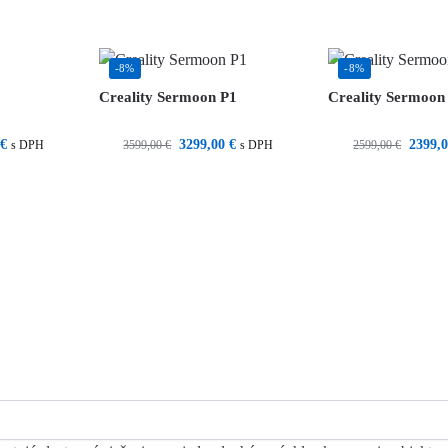
-8%
-8%
Creality Sermoon P1
Creality Sermoon
€
3299,00
€
2399,
3599,00
€
2599,00
€
s DPH
s DPH