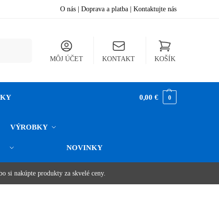
O nás
|
Doprava a platba
|
Kontaktujte nás
hľadávanie
MÔJ ÚČET
KONTAKT
KOŠÍK
NKY
0,00
€
0
VÝROBKY
NOVINKY
o
.