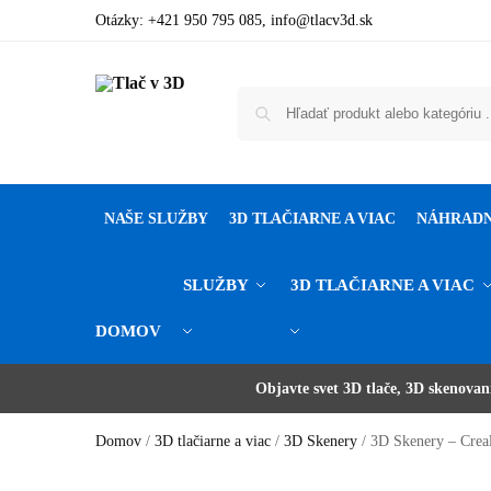
Otázky:
+421 950 795 085
,
info@tlacv3d.sk
NAŠE SLUŽBY
3D TLAČIARNE A VIAC
NÁHRADN
SLUŽBY
3D TLAČIARNE A VIAC
DOMOV
Potrebujete poradiť alebo ste nenašl
Objavte svet 3D tlače, 3D skenovan
Zľava 1 % pri platbe prevod
D
Domov
/
3D tlačiarne a viac
/
3D Skenery
/
3D Skenery – Creal