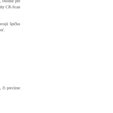
, vhodné pre
ality CR-Scan
avujú špičku
sť.
 či precízne