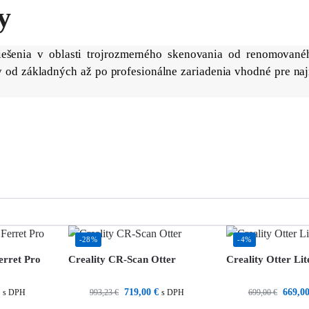
y
iešenia v oblasti trojrozmerného skenovania od renomovan
y od základných až po profesionálne zariadenia vhodné pre naj
-28%
-4%
erret Pro
Creality CR-Scan Otter
Creality Otter Lit
€
719,00
€
669,0
993,23
€
699,00
€
s DPH
s DPH