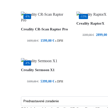
-6%
-15%
Creality RaptorX
Creality CR-Scan Raptor Pro
2899,00
3399,00
€
1599,00
€
1699,00
€
s DPH
-4%
Creality Sermoon X1
5399,00
€
5599,00
€
s DPH