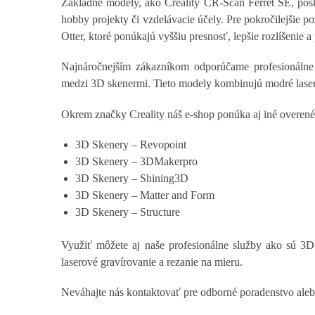
Základné modely, ako Creality CR-Scan Ferret SE, posk
hobby projekty či vzdelávacie účely. Pre pokročilejšie
Otter, ktoré ponúkajú vyššiu presnosť, lepšie rozlíšenie a
Najnáročnejším zákazníkom odporúčame profesionálne 
medzi 3D skenermi. Tieto modely kombinujú modré laser
Okrem značky Creality náš e-shop ponúka aj iné overené
3D Skenery – Revopoint
3D Skenery – 3DMakerpro
3D Skenery – Shining3D
3D Skenery – Matter and Form
3D Skenery – Structure
Využiť môžete aj naše profesionálne služby ako sú 3D
laserové gravírovanie a rezanie na mieru.
Neváhajte nás kontaktovať pre odborné poradenstvo aleb