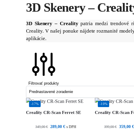
3D Skenery – Crealit
3D Skenery – Creality
patria medzi trendové r
Creality. V našej ponuke nájdete rozmanité model
aplikácie.
Filtrovať produkty
-17%
-10%
Creality CR-Scan Ferret SE
Creality CR-Scan F
289,00
€
359,00
349,00
€
399,00
€
s DPH