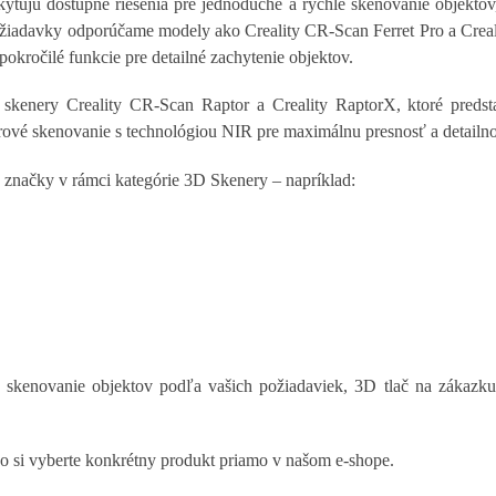
ytujú dostupné riešenia pre jednoduché a rýchle skenovanie objektov
 požiadavky odporúčame modely ako Creality CR-Scan Ferret Pro a Cre
 pokročilé funkcie pre detailné zachytenie objektov.
skenery Creality CR-Scan Raptor a Creality RaptorX, ktoré predst
ové skenovanie s technológiou NIR pre maximálnu presnosť a detailno
 značky v rámci kategórie 3D Skenery – napríklad:
 skenovanie objektov podľa vašich požiadaviek, 3D tlač na zákazku,
o si vyberte konkrétny produkt priamo v našom e-shope.