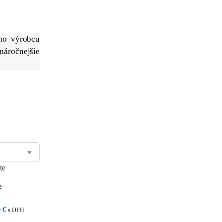
ého výrobcu
náročnejšie
e
0
€
s DPH