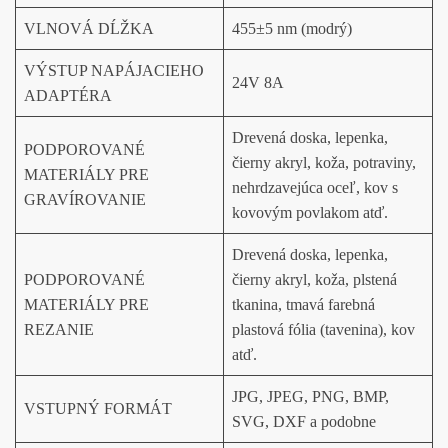
VLNOVÁ DĹŽKA
455±5 nm (modrý)
VÝSTUP NAPÁJACIEHO
24V 8A
ADAPTÉRA
Drevená doska, lepenka,
PODPOROVANÉ
čierny akryl, koža, potraviny,
MATERIÁLY PRE
nehrdzavejúca oceľ, kov s
GRAVÍROVANIE
kovovým povlakom atď.
Drevená doska, lepenka,
PODPOROVANÉ
čierny akryl, koža, plstená
MATERIÁLY PRE
tkanina, tmavá farebná
REZANIE
plastová fólia (tavenina), kov
atď.
JPG, JPEG, PNG, BMP,
VSTUPNÝ FORMÁT
SVG, DXF a podobne