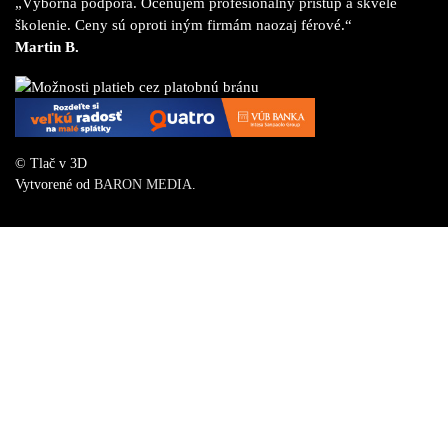
„Výborná podpora. Oceňujem profesionálny prístup a skvelé
školenie. Ceny sú oproti iným firmám naozaj férové.“
Martin B.
© Tlač v 3D
Vytvorené od
BARON MEDIA
.