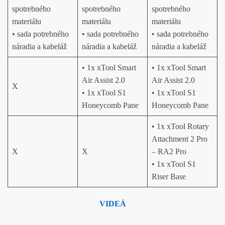
spotrebného
spotrebného
spotrebného
materiálu
materiálu
materiálu
• sada potrebného
• sada potrebného
• sada potrebného
náradia a kabeláž
náradia a kabeláž
náradia a kabeláž
• 1x xTool Smart
• 1x xTool Smart
Air Assist 2.0
Air Assist 2.0
X
• 1x xTool S1
• 1x xTool S1
Honeycomb Pane
Honeycomb Pane
• 1x xTool Rotary
Attachment 2 Pro
X
X
– RA2 Pro
• 1x xTool S1
Riser Base
VIDEÁ