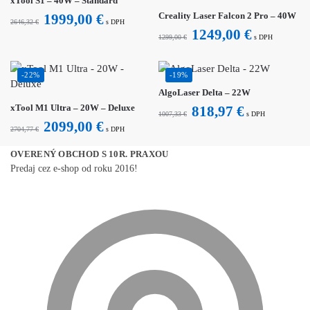
xTool S1 – 40W – Standard
Creality Laser Falcon 2 Pro – 40W
1999,00
€
2646,32
€
s DPH
1249,00
€
1299,00
€
s DPH
-22%
-19%
AlgoLaser Delta – 22W
xTool M1 Ultra – 20W – Deluxe
818,97
€
1007,33
€
s DPH
2099,00
€
2704,77
€
s DPH
OVERENÝ OBCHOD S 10R. PRAXOU
Predaj cez e-shop od roku 2016!