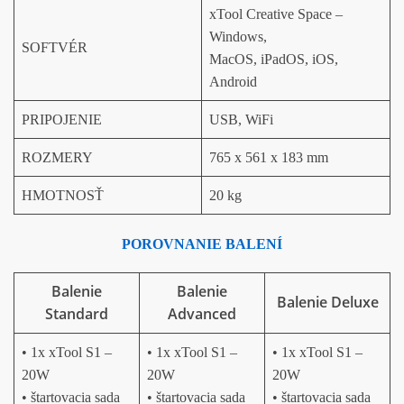
xTool Creative Space –
Windows,
SOFTVÉR
MacOS, iPadOS, iOS,
Android
PRIPOJENIE
USB, WiFi
ROZMERY
765 x 561 x 183 mm
HMOTNOSŤ
20 kg
POROVNANIE BALENÍ
Balenie
Balenie
Balenie Deluxe
Standard
Advanced
• 1x xTool S1 –
• 1x xTool S1 –
• 1x xTool S1 –
20W
20W
20W
• štartovacia sada
• štartovacia sada
• štartovacia sada