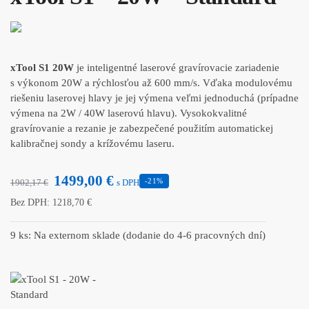
xTool S1 20W
je inteligentné laserové gravírovacie zariadenie
s výkonom 20W a rýchlosťou až 600 mm/s. Vďaka modulovému
riešeniu laserovej hlavy je jej výmena veľmi jednoduchá (prípadne
výmena na 2W / 40W laserovú hlavu). Vysokokvalitné
gravírovanie a rezanie je zabezpečené použitím automatickej
kalibračnej sondy a krížovému laseru.
1499,00
€
-21%
1902,17
€
s DPH
Bez DPH:
1218,70
€
9 ks: Na externom sklade (dodanie do 4-6 pracovných dní)