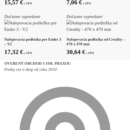
15,57
€
7,06
€
s DPH
s DPH
Dočasne vypredané
Dočasne vypredané
Nalepovacia podložka pre Ender 3
Nalepovacia podložka od Creality –
– V2
470 x 470 mm
17,32
€
30,64
€
s DPH
s DPH
OVERENÝ OBCHOD S 10R. PRAXOU
Predaj cez e-shop od roku 2016!