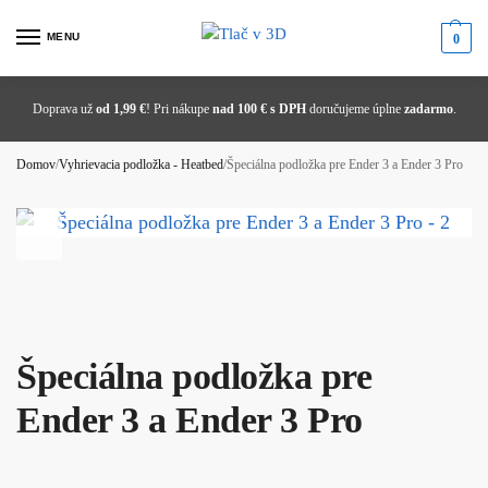
MENU
0
Objavte svet 3D tlače, 3D skenovania, gravírovania a mnoho ďalšieho.
Potrebujete poradiť alebo ste nenašli správny produkt?
Zľava 1 % pri platbe prevodom!
Doprava už
od 1,99 €
! Pri nákupe
nad 100 € s DPH
doručujeme úplne
zadarmo
.
Domov
/
Vyhrievacia podložka - Heatbed
/
Špeciálna podložka pre Ender 3 a Ender 3 Pro
Špeciálna podložka pre
Ender 3 a Ender 3 Pro