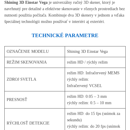
Shining 3D Einstar Vega
je univerzálny ručný 3D skener, ktorý je
navrhnutý pre detailné a efektívne skenovanie v rôznych prostrediach bez
nutnosti použitia počítača. Kombinuje dva 3D skenery v jednom a vďaka
špeciálnej technológii možno používať v interiéri aj exteriéri.
TECHNICKÉ PARAMETRE
OZNAČENIE MODELU
Shining 3D Einstar Vega
REŽIM SKENOVANIA
režim HD / rýchly režim
režim HD: Infračervený MEMS
ZDROJ SVETLA
rýchly režim:
Infračervený VCSEL
režim HD: 0.05 – 3 mm
PRESNOSŤ
rýchly režim: 0.5 – 10 mm
režim HD: do 15 fps (snímok za
sekundu)
RÝCHLOSŤ DETEKCIE
rýchly režim: do 20 fps (snímok