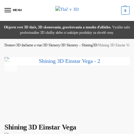
MENU
0
Objavte svet 3D tlače, 3D skenovania, gravírovania a mnoho ďalšieho.
Potrebujete poradiť alebo ste nenašli správny produkt?
Zľava 1 % pri platbe prevodom!
Doprava už
od 1,99 €
! Pri nákupe
nad 100 € s DPH
doručujeme úplne
zadarmo
.
Domov
/
3D tlačiarne a viac
/
3D Skenery
/
3D Skenery – Shining3D
/
Shining 3D Einstar Vega
Shining 3D Einstar Vega