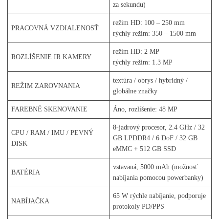
za sekundu)
režim HD: 100 – 250 mm
PRACOVNÁ VZDIALENOSŤ
rýchly režim: 350 – 1500 mm
režim HD: 2 MP
ROZLÍŠENIE IR KAMERY
rýchly režim: 1.3 MP
textúra / obrys / hybridný /
REŽIM ZAROVNANIA
globálne značky
FAREBNÉ SKENOVANIE
Áno, rozlíšenie: 48 MP
8-jadrový procesor, 2.4 GHz / 32
CPU / RAM / IMU / PEVNÝ
GB LPDDR4 / 6 DoF / 32 GB
DISK
eMMC + 512 GB SSD
vstavaná, 5000 mAh (možnosť
BATÉRIA
nabíjania pomocou powerbanky)
65 W rýchle nabíjanie, podporuje
NABÍJAČKA
protokoly PD/PPS