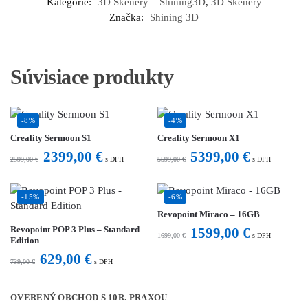
Kategórie:
3D Skenery – Shining3D
,
3D Skenery
Značka:
Shining 3D
Súvisiace produkty
-8%
-4%
Creality Sermoon S1
Creality Sermoon X1
2399,00
€
5399,00
€
2599,00
€
s DPH
5599,00
€
s DPH
-15%
-6%
Revopoint Miraco – 16GB
Revopoint POP 3 Plus – Standard
1599,00
€
1699,00
€
s DPH
Edition
629,00
€
739,00
€
s DPH
OVERENÝ OBCHOD S 10R. PRAXOU