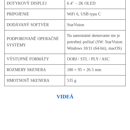
DOTYKOVÝ DISPLEJ
6.4″ – 2K OLED
PRIPOJENIE
WiFi 6, USB typu C
DODÁVANÝ SOFTVÉR
StarVision
Na samostatné skenovanie nie je
PODPOROVANĚ OPERAČNÉ
potrebný počítač (SW: StarVision:
SYSTÉMY
Windows 10/11 (64-bit), macOS)
VÝSTUPNÉ FORMÁTY
OOBJ / STL / PLY / ASC
ROZMERY SKENERA
180 × 95 × 26.5 mm
HMOTNOSŤ SKENERA
535 g
VIDEÁ