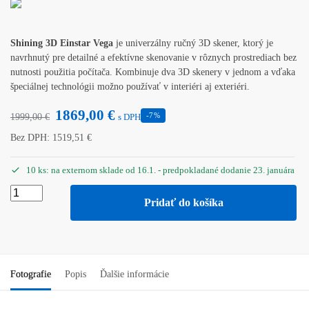
Shining 3D Einstar Vega
je univerzálny ručný 3D skener, ktorý je
navrhnutý pre detailné a efektívne skenovanie v rôznych prostrediach bez
nutnosti použitia počítača. Kombinuje dva 3D skenery v jednom a vďaka
špeciálnej technológii možno používať v interiéri aj exteriéri.
1869,00
€
-7%
1999,00
€
s DPH
Bez DPH:
1519,51
€
10 ks: na externom sklade od 16.1. - predpokladané dodanie 23. januára
Pridať do košíka
Fotografie
Popis
Ďalšie informácie