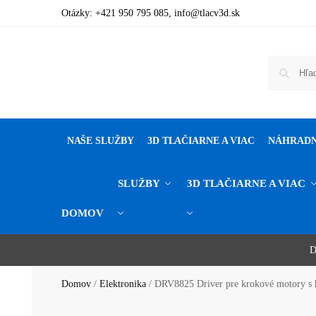
Otázky:
+421 950 795 085
,
info@tlacv3d.sk
NAŠE SLUŽBY
3D TLAČIARNE A VIAC
NÁHRADN
SLUŽBY
3D TLAČIARNE A VIAC
DOMOV
Potrebujete poradiť alebo ste nenašl
Objavte svet 3D tlače, 3D skenovan
Zľava 1 % pri platbe prevod
D
Domov
/
Elektronika
/
DRV8825 Driver pre krokové motory s 