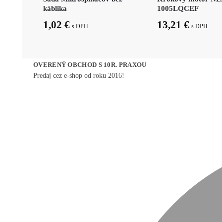
káblika
1005LQCEF
1,02
€
13,21
€
s DPH
s DPH
OVERENÝ OBCHOD S 10R. PRAXOU
Predaj cez e-shop od roku 2016!