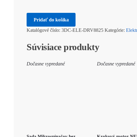
Pridať do košíka
Katalógové číslo:
3DC-ELE-DRV8825
Kategórie:
Elekt
Súvisiace produkty
Dočasne vypredané
Dočasne vypredané
Sada Mikrospínačov bez
Krokový motor N