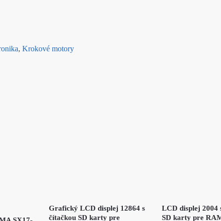
ronika
,
Krokové motory
Grafický LCD displej 12864 s
LCD displej 2004 
čítačkou SD karty pre
SD karty pre RA
EMA SX17-