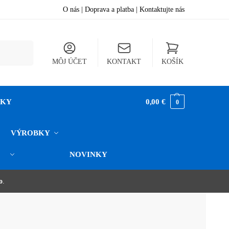
O nás
|
Doprava a platba
|
Kontaktujte nás
hľadávanie
MÔJ ÚČET
KONTAKT
KOŠÍK
NKY
0,00
€
0
VÝROBKY
NOVINKY
o
.