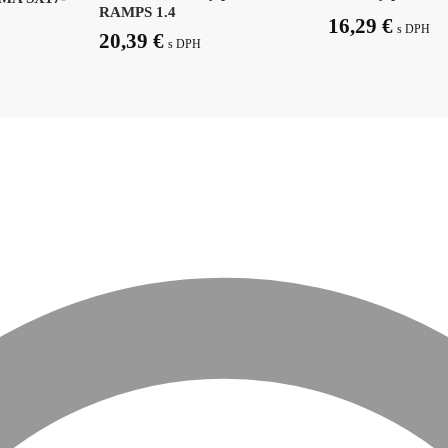
RAMPS 1.4
16,29
€
s DPH
20,39
€
s DPH