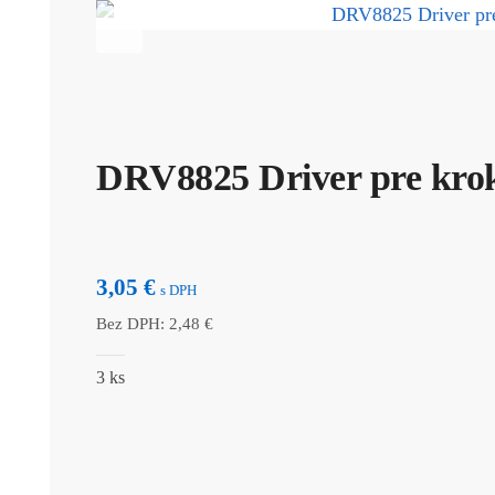
DRV8825 Driver pre krok
3,05
€
s DPH
Bez DPH:
2,48
€
3 ks