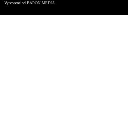
Vytvorené od
BARON MEDIA
.