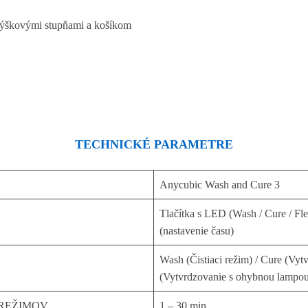
 výškovými stupňami a košíkom
TECHNICKÉ PARAMETRE
Anycubic Wash and Cure 3
Tlačítka s LED (Wash / Cure / F
(nastavenie času)
Wash (Čistiaci režim) / Cure (Vyt
(Vytvrdzovanie s ohybnou lampo
REŽIMOV
1 – 30 min.