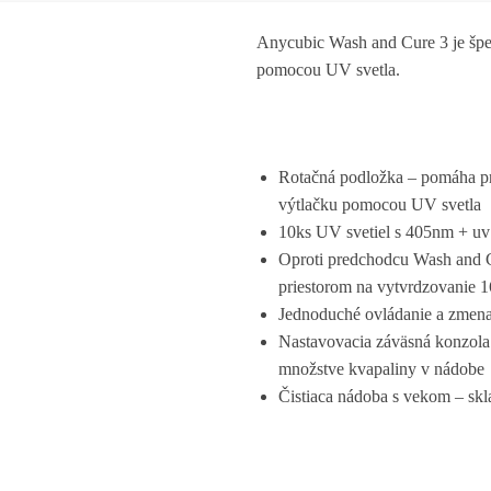
Anycubic Wash and Cure 3 je špec
pomocou UV svetla.
Rotačná podložka – pomáha pri
výtlačku pomocou UV svetla
10ks UV svetiel s 405nm + uv
Oproti predchodcu Wash and Cu
priestorom na vytvrdzovanie
Jednoduché ovládanie a zmena
Nastavovacia záväsná konzola 
množstve kvapaliny v nádobe
Čistiaca nádoba s vekom – skla