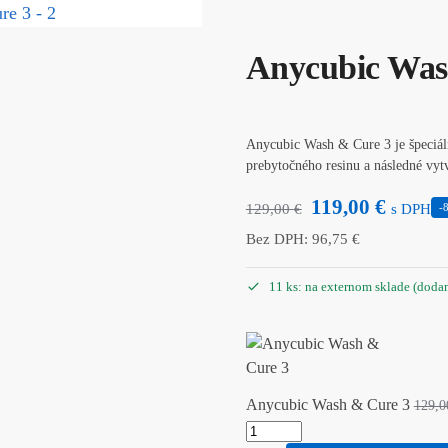
Anycubic Was
Anycubic Wash & Cure 3 je špeciáln
prebytočného resinu a následné vy
119,00
€
129,00
€
s DPH
-
Bez DPH:
96,75
€
11 ks: na externom sklade (doda
Anycubic Wash & Cure 3
129,