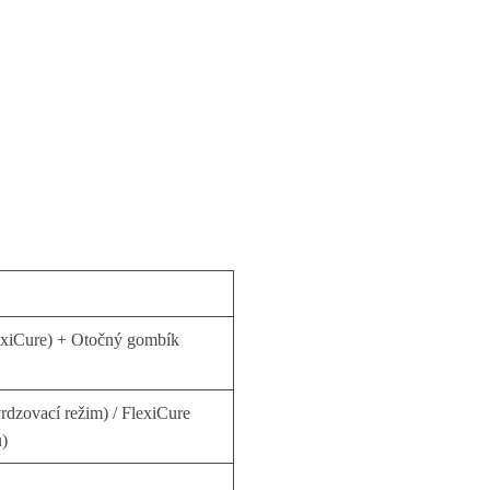
lexiCure) + Otočný gombík
vrdzovací režim) / FlexiCure
u)