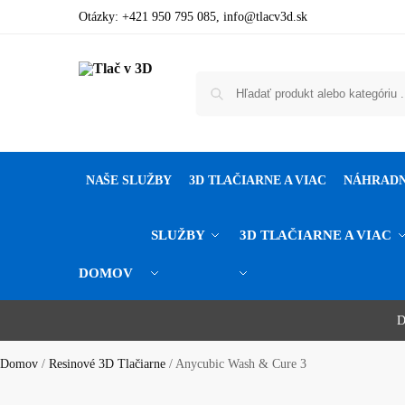
Otázky:
+421 950 795 085
,
info@tlacv3d.sk
NAŠE SLUŽBY
3D TLAČIARNE A VIAC
NÁHRADN
SLUŽBY
3D TLAČIARNE A VIAC
DOMOV
Potrebujete poradiť alebo ste nenašl
Objavte svet 3D tlače, 3D skenovan
Zľava 1 % pri platbe prevod
Domov
/
Resinové 3D Tlačiarne
/
Anycubic Wash & Cure 3