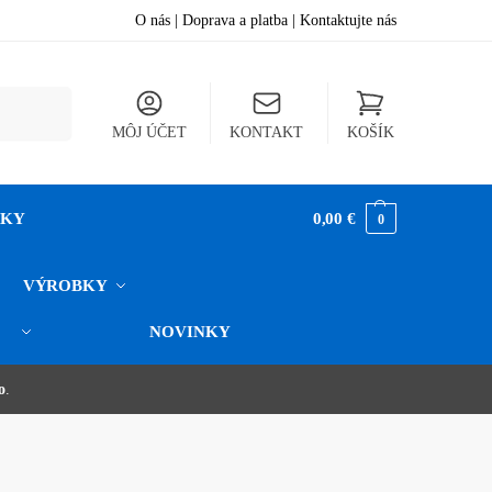
O nás
|
Doprava a platba
|
Kontaktujte nás
hľadávanie
MÔJ ÚČET
KONTAKT
KOŠÍK
NKY
0,00
€
0
VÝROBKY
NOVINKY
 splátky cez Quatro a Skip Pay.
o