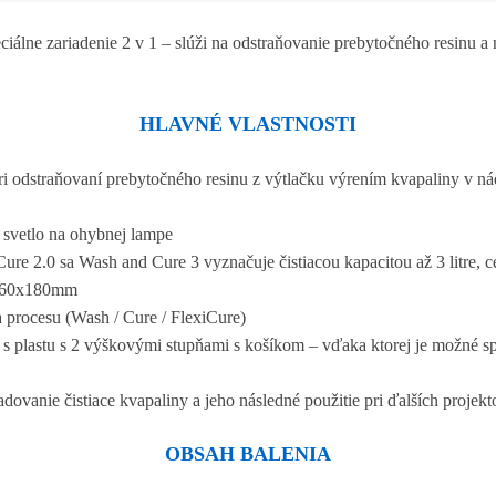
iálne zariadenie 2 v 1 – slúži na odstraňovanie prebytočného resinu a
HLAVNÉ VLASTNOSTI
 odstraňovaní prebytočného resinu z výtlačku výrením kvapaliny v ná
 svetlo na ohybnej lampe
re 2.0 sa Wash and Cure 3 vyznačuje čistiacou kapacitou až 3 litre, 
 160x180mm
 procesu (Wash / Cure / FlexiCure)
s plastu s 2 výškovými stupňami s košíkom – vďaka ktorej je možné spu
dovanie čistiace kvapaliny a jeho následné použitie pri ďalších projekt
OBSAH BALENIA