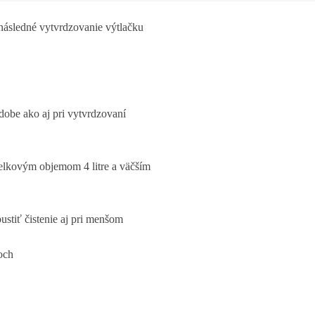
 následné vytvrdzovanie výtlačku
dobe ako aj pri vytvrdzovaní
celkovým objemom 4 litre a väčším
stiť čistenie aj pri menšom
och