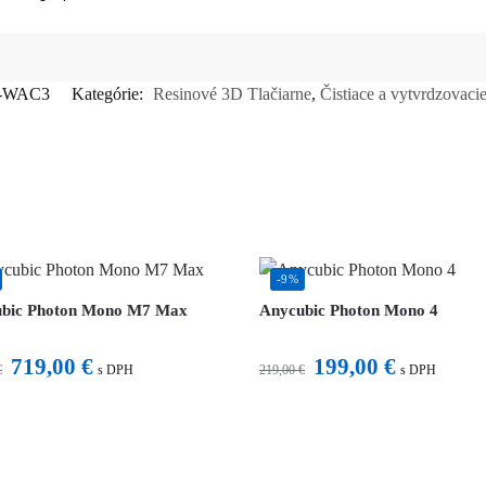
-WAC3
Kategórie:
Resinové 3D Tlačiarne
,
Čistiace a vytvrdzovacie
-9%
bic Photon Mono M7 Max
Anycubic Photon Mono 4
719,00
€
199,00
€
€
219,00
€
s DPH
s DPH