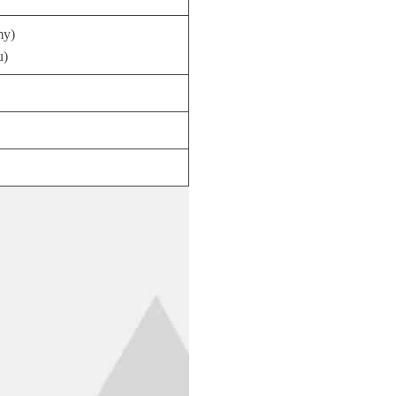
my)
u)