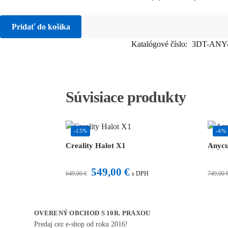
Pridať do košíka
Katalógové číslo:
3DT-ANY
Súvisiace produkty
-15%
-4%
Creality Halot X1
Anycu
549,00
€
649,00
€
749,00
s DPH
OVERENÝ OBCHOD S 10R. PRAXOU
Predaj cez e-shop od roku 2016!