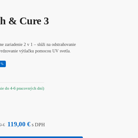
h & Cure 3
e zariadenie 2 v 1 – slúži na odstraňovanie
tvrdzovanie výtlačku pomocou UV svetla.
8%
nie do 4-6 pracovných dní)
119,00
€
s DPH
00
€