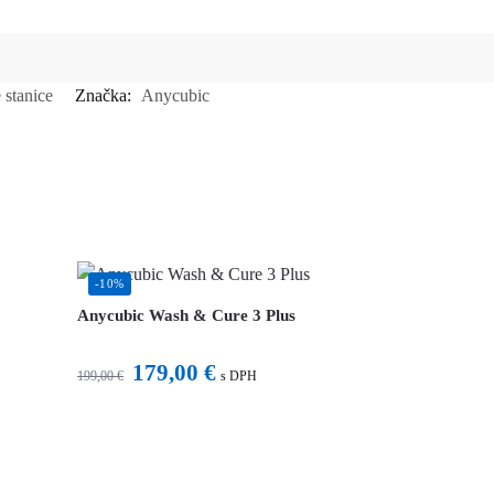
 stanice
Značka:
Anycubic
-10%
Anycubic Wash & Cure 3 Plus
179,00
€
199,00
€
s DPH