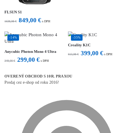
FLSUN S1
849,00
€
1638,98
€
s DPH
-14%
-35%
Creality K1C
Anycubic Photon Mono 4 Ultra
399,00
€
613,98
€
s DPH
299,00
€
349,00
€
s DPH
OVERENÝ OBCHOD S 10R. PRAXOU
Predaj cez e-shop od roku 2016!