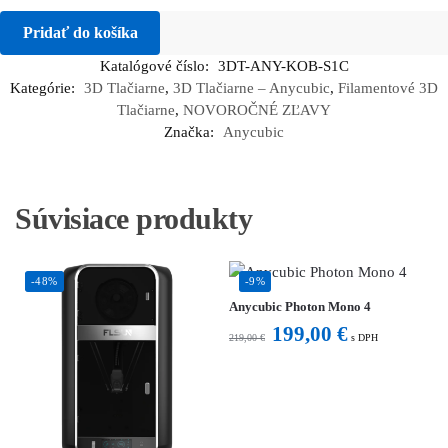
Pridať do košíka
Katalógové číslo:
3DT-ANY-KOB-S1C
Kategórie:
3D Tlačiarne
,
3D Tlačiarne – Anycubic
,
Filamentové 3D
Tlačiarne
,
NOVOROČNÉ ZĽAVY
Značka:
Anycubic
Súvisiace produkty
-48%
-9%
Anycubic Photon Mono 4
199,00
€
219,00
€
s DPH