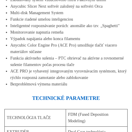
Anycubic Slicer Next softvér založený na softvéri Orca
Multi-disk Management System
Funkcie riadené umelou inteligenciou
Inteligentné rozpoznávanie porúch: anomálie ako tzv. „Spaghetti“
Monitorovanie napnutia remeňa
Výpadok napájania alebo konca filamentu
Anycubic Color Engine Pro (ACE Pro) umožňuje tlačiť viacero
materiálov súčasne
Funkcia aktívneho sušenia – PTC ohrievač na aktívne a rovnomerné
sušenie filamentov počas procesu tlače
ACE PRO je vybavený integrovaným vyrovnávacím systémom, ktorý
rýchlo rozpozná zamotanie alebo zablokovanie
Bezproblémová výmena materiálu
TECHNICKÉ PARAMETRE
FDM (Fused Deposition
TECHNOLÓGIA TLAČE
Modeling)
EXTRUDÉR
Dual Gear technológia