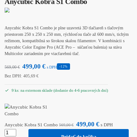
Anycubic Kobra S1 Combo
Anycubic Kobra S1 Combo je plne uzavretá 3D tlačiareň s tlačovým
priestorom 250 x 250 x 250 mm, rýchlosťou tlače až 600 mm/s, tichým
režimom, kompatibilná so širokou skalou filamentov. V kombinácii s
Anycubic Color Engine Pro (ACE Pro – súčasťou balenia) sa stáva
Multicolor zariadením pre viacfarebnú tlač.
499,00
€
-12%
569,00
€
s DPH
Bez DPH:
405,69
€
9 ks: na externom sklade (dodanie do 4-6 pracovných dní)
499,00
€
Anycubic Kobra S1 Combo
s DPH
569,00
€
Pridať do košíka