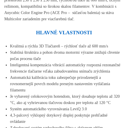
priestorom 250 x 250 x 250 mm, rýchlosťou tlače až 600 mm/s, tichým
režimom, kompatibilná so širokou skalou filamentov. V kombinácii s
Anycubic Color Engine Pro (ACE Pro – súčasťou balenia) sa stáva
Multicolor zariadením pre viacfarebnú tlač.
HLAVNÉ VLASTNOSTI
Kvalitná a rýchla 3D Tlačiareň – rýchlosť tlače až 600 mm/s
Stabilná štruktúra a pohon dvoma motormi výrazne znižujú chvenie
počas procesu tlače
Inteligentná kompenzácia vibrácií automaticky rozpozná rezonančné
frekvencie tlačiarne vďaka zabudovanému snímaču zrýchlenia
Automatická kalibrácia toku zabezpečuje prirodzenejší a
rovnomernejší povrch modelu presným nastavením vytláčania
filamentu
Je vybavený celokovovým hotendom, ktorý dosahuje teplotu až 320
°C, ako aj vyhrievanou tlačovou doskou pre teplotu až 120 °C
Systém automatického vyrovnávania LeviQ 3.0
4,3-palcový výklopný dotykový displej poskytuje prehľadné
ovládanie
Zabudovaný systém vzduchového filtra s aktívnym uhlím