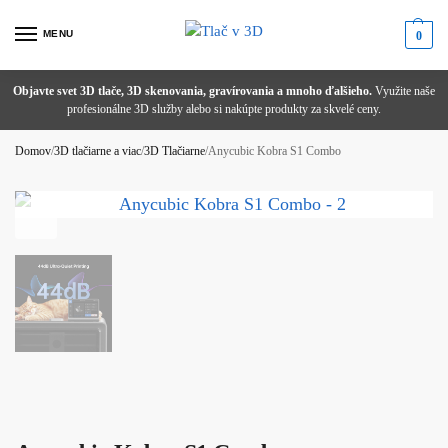
MENU
0
Objavte svet 3D tlače, 3D skenovania, gravírovania a mnoho ďalšieho.
Potrebujete poradiť alebo ste nenašli správny produkt?
Zľava 1 % pri platbe prevodom!
Využite naše
od 1,99 €
nad 100 € s DPH
zadarmo
profesionálne 3D služby alebo si nakúpte produkty za skvelé ceny.
Domov
/
3D tlačiarne a viac
/
3D Tlačiarne
/
Anycubic Kobra S1 Combo