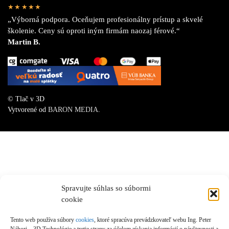
★★★★★
„Výborná podpora. Oceňujem profesionálny prístup a skvelé
školenie. Ceny sú oproti iným firmám naozaj férové.“
Martin B.
© Tlač v 3D
Vytvorené od
BARON MEDIA
.
Spravujte súhlas so súbormi
cookie
Tento web používa súbory
cookies
, ktoré spracúva prevádzkovateľ webu Ing. Peter
Náhori – 3D Technológie a tretie strany za účelom získania informácií o návštevnosti a