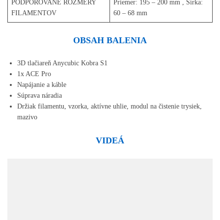
PODPOROVANÉ ROZMERY
Priemer: 195 – 200 mm , Šírka:
FILAMENTOV
60 – 68 mm
OBSAH BALENIA
3D tlačiareň Anycubic Kobra S1
1x ACE Pro
Napájanie a káble
Súprava náradia
Držiak filamentu, vzorka, aktívne uhlie, modul na čistenie trysiek,
mazivo
VIDEÁ