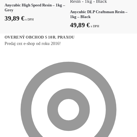
Anycubic High Speed Resin – 1kg –
Grey
Anycubic DLP Craftsman Resin –
1kg – Black
39,89
€
s DPH
49,89
€
s DPH
OVERENÝ OBCHOD S 10R. PRAXOU
Predaj cez e-shop od roku 2016!