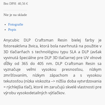
Bez DPH:
40,56
€
Nie je na sklade
Fotografie
Popis
Anycubic DLP Craftsman Resin bielej farby je
fotoreaktívna živica, ktorá bola navrhnutá na použitie v
3D tlačiarňach s technológiou typu SLA a DLP (avšak
vyvinutá špeciálne pre DLP 3D tlačiarne) pre UV vlnové
dĺžky od 365 do 405 nm. DLP Craftsman Resin sa
vyznačuje veľmi vysokou presnosťou, nízkym
zmršťovaním, nízkym zápachom a s vysokou
tekutosťou (nízka viskozita –> nižšia doba vytvrdzovania
= rýchlejšia tlač), ktoré im zaručujú skvelé vlastnosti pre
výrobu vysokodetailných výtlačkov.