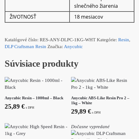
slnečného žiarenia
ŽIVOTNOSŤ
18 mesiacov
Katalógové číslo:
RES-ANY-DLPC-1KG-WHT
Kategórie:
Resin
,
DLP Craftsman Resin
Značka:
Anycubic
Súvisiace produkty
Anycubic Resin – 1000ml – Black
Anycubic ABS-Like Resin Pro 2 –
1kg – White
25,89
€
s DPH
29,89
€
s DPH
Dočasne vypredané