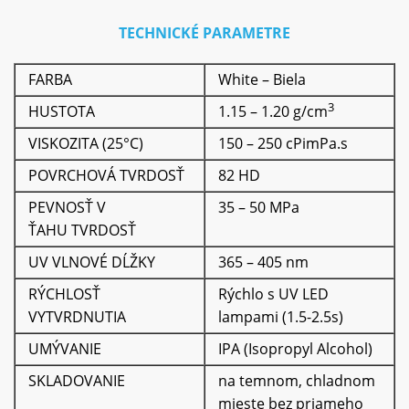
TECHNICKÉ PARAMETRE
FARBA
White – Biela
3
HUSTOTA
1.15 – 1.20 g/cm
VISKOZITA (25°C)
150 – 250 cPimPa.s
POVRCHOVÁ TVRDOSŤ
82 HD
PEVNOSŤ V
35 – 50 MPa
ŤAHU TVRDOSŤ
UV VLNOVÉ DĹŽKY
365 – 405 nm
RÝCHLOSŤ
Rýchlo s UV LED
VYTVRDNUTIA
lampami (1.5-2.5s)
UMÝVANIE
IPA (Isopropyl Alcohol)
SKLADOVANIE
na temnom, chladnom
mieste bez priameho